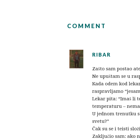
COMMENT
RIBAR
Zašto sam postao ate
Ne upuštam se u ras
Kada odem kod lekar
raspravljamo “jesam 
Lekar pita: “Imaš li
temperaturu – nema 
U jednom trenutku s
svetu?”
Čak su se i teisti sl
Zaključio sam: ako 