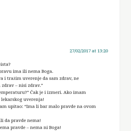
27/02/2017 at 13:20
ista?
pravu ima ili nema Boga.
a i tražim uverenje da sam zdrav, ne
zdrav – nisi zdrav.”
 temperaturu?” Čak je i izmeri. Ako imam
lekarskog uverenja!
am upitao: “Ima li bar malo pravde na ovom
ožili da pravde nema!
nema pravde – nema ni Boga!