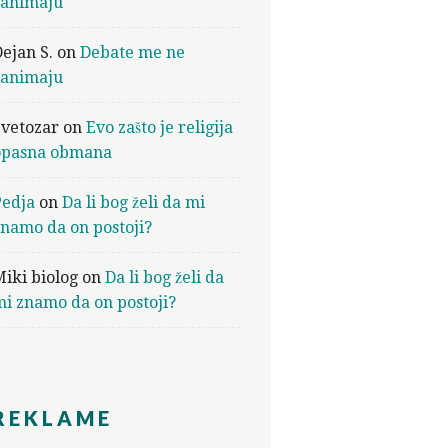
zanimaju
ejan S.
on
Debate me ne
zanimaju
Svetozar
on
Evo zašto je religija
opasna obmana
Pedja
on
Da li bog želi da mi
namo da on postoji?
iki biolog
on
Da li bog želi da
i znamo da on postoji?
REKLAME