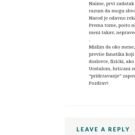
Naime, prvi zadatak 
razum da mogu shvati
Narod je odavno rek
Prema tome, pošto ne
meni takav, neprave
.
Mislim da oko mene, 
previše fanatika koj
doslovce, fizički, ako
Uostalom, hrišćani s
“pridržavanje” zapov
Pozdrav!
LEAVE A REPLY