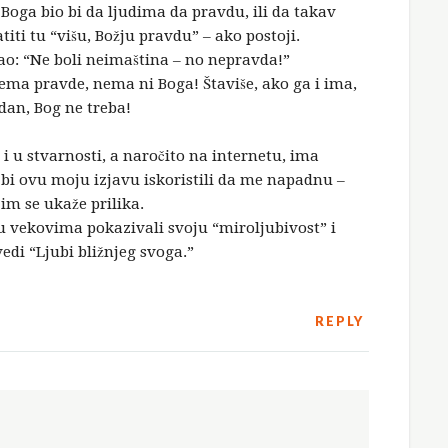
Boga bio bi da ljudima da pravdu, ili da takav
ti tu “višu, Božju pravdu” – ako postoji.
ao: “Ne boli neimaština – no nepravda!”
ma pravde, nema ni Boga! Štaviše, ako ga i ima,
dan, Bog ne treba!
i u stvarnosti, a naročito na internetu, ima
i bi ovu moju izjavu iskoristili da me napadnu –
 im se ukaže prilika.
u vekovima pokazivali svoju “miroljubivost” i
edi “Ljubi bližnjeg svoga.”
REPLY