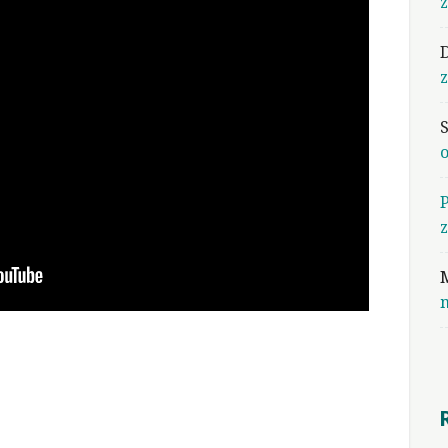
D
z
M
m