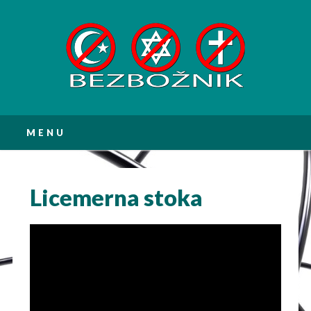
Main menu
Skip
MENU
to
content
Licemerna stoka