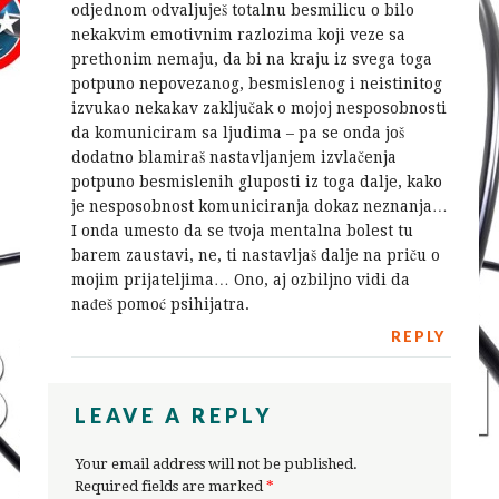
odjednom odvaljuješ totalnu besmilicu o bilo
nekakvim emotivnim razlozima koji veze sa
prethonim nemaju, da bi na kraju iz svega toga
potpuno nepovezanog, besmislenog i neistinitog
izvukao nekakav zaključak o mojoj nesposobnosti
da komuniciram sa ljudima – pa se onda još
dodatno blamiraš nastavljanjem izvlačenja
potpuno besmislenih gluposti iz toga dalje, kako
je nesposobnost komuniciranja dokaz neznanja…
I onda umesto da se tvoja mentalna bolest tu
barem zaustavi, ne, ti nastavljaš dalje na priču o
mojim prijateljima… Ono, aj ozbiljno vidi da
nađeš pomoć psihijatra.
REPLY
LEAVE A REPLY
Your email address will not be published.
Required fields are marked
*