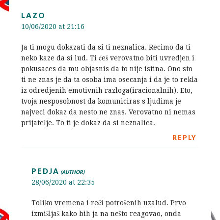
LAZO
10/06/2020 at 21:16
Ja ti mogu dokazati da si ti neznalica. Recimo da ti
neko kaze da si lud. Ti ćeš verovatno biti uvredjen i
pokusaces da mu objasnis da to nije istina. Ono sto
ti ne znas je da ta osoba ima osecanja i da je to rekla
iz odredjenih emotivnih razloga(iracionalnih). Eto,
tvoja nesposobnost da komuniciras s ljudima je
najveci dokaz da nesto ne znas. Verovatno ni nemas
prijatelje. To ti je dokaz da si neznalica.
REPLY
PEDJA
28/06/2020 at 22:35
Toliko vremena i reči potrošenih uzalud. Prvo
izmišljaš kako bih ja na nešto reagovao, onda