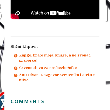
Slični klipovi:
Knjige, braćo moja, knjige, a ne zvona i
praporce!
Crveno slovo za nas bezbožnike
ŽRU Divan- Razgovor sveštenika i ateiste
uživo
COMMENTS