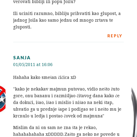
verovati bibliji ili popu Joilu?
Ili uciniti razumno, bibliju prihvatiti kao glupost, a
jadnog Joila kao samo jednu od mnogo zrtava te
gluposti.
REPLY
SANJA
01/05/2011 at 16:06
Hahaha kako smešan čičica xD
"kako je nekakav majmun putovao, vidio nešto žuto
gore, onu bananu i razmišljao čitavog dana kako će
da dokuči, išao, išao i mislio i nišao na neki štap,
uhvatio ga u prednje šape i podigao se i nešto mu je
krcnulo u ledja i postao čovek od majmuna"
Mislim da ni on sam ne zna šta je rekao,
hahahahahaha xDDDDD.Zašto ga neko ne povede u