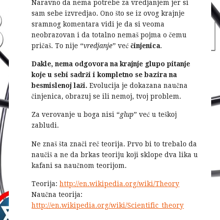
Naravno da nema potrebe za vredjanjem jer si
sam sebe izvredjao. Ono što se iz ovog krajnje
sramnog komentara vidi je da si veoma
neobrazovan i da totalno nemaš pojma o čemu
pričaš. To nije “
vredjanje
” već
činjenica
.
Dakle, nema odgovora na krajnje glupo pitanje
koje u sebi sadrži i kompletno se bazira na
besmislenoj laži.
Evolucija je dokazana naučna
činjenica, obrazuj se ili nemoj, tvoj problem.
Za verovanje u boga nisi “
glup
” već u teškoj
zabludi.
Ne znaš šta znači reč teorija. Prvo bi to trebalo da
naučiš a ne da brkas teoriju koji sklope dva lika u
kafani sa naučnom teorijom.
Teorija:
http://en.wikipedia.org/wiki/Theory
Naučna teorija:
http://en.wikipedia.org/wiki/Scientific_theory