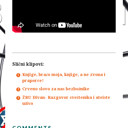
Slični klipovi:
Knjige, braćo moja, knjige, a ne zvona i
praporce!
Crveno slovo za nas bezbožnike
ŽRU Divan- Razgovor sveštenika i ateiste
uživo