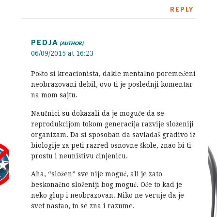
REPLY
PEDJA
06/09/2015 at 16:23
Pošto si kreacionista, dakle mentalno poremećeni
neobrazovani debil, ovo ti je poslednji komentar
na mom sajtu.
Naučnici su dokazali da je moguće da se
reprodukcijom tokom generacija razvije složeniji
organizam. Da si sposoban da savladaš gradivo iz
biologije za peti razred osnovne škole, znao bi ti
prostu i neuništivu činjenicu.
Aha, “složen” sve nije moguć, ali je zato
beskonačno složeniji bog moguć. Oće to kad je
neko glup i neobrazovan. Niko ne veruje da je
svet nastao, to se zna i razume.