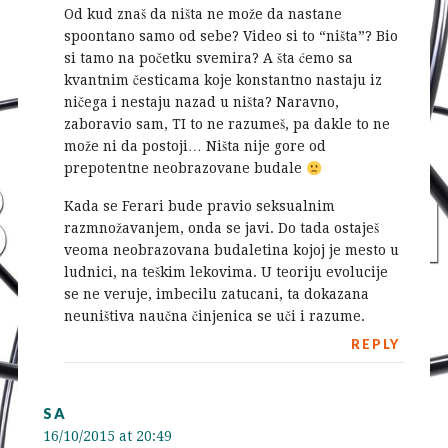
Od kud znaš da ništa ne može da nastane
spoontano samo od sebe? Video si to “ništa”? Bio
si tamo na početku svemira? A šta ćemo sa
kvantnim česticama koje konstantno nastaju iz
ničega i nestaju nazad u ništa? Naravno,
zaboravio sam, TI to ne razumeš, pa dakle to ne
može ni da postoji… Ništa nije gore od
prepotentne neobrazovane budale
Kada se Ferari bude pravio seksualnim
razmnožavanjem, onda se javi. Do tada ostaješ
veoma neobrazovana budaletina kojoj je mesto u
ludnici, na teškim lekovima. U teoriju evolucije
se ne veruje, imbecilu zatucani, ta dokazana
neuništiva naučna činjenica se uči i razume.
REPLY
SA
16/10/2015 at 20:49