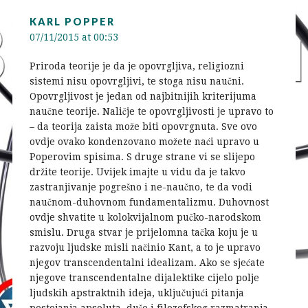
KARL POPPER
07/11/2015 at 00:53
Priroda teorije je da je opovrgljiva, religiozni
sistemi nisu opovrgljivi, te stoga nisu naučni.
Opovrgljivost je jedan od najbitnijih kriterijuma
naučne teorije. Naličje te opovrgljivosti je upravo to
– da teorija zaista može biti opovrgnuta. Sve ovo
ovdje ovako kondenzovano možete naći upravo u
Poperovim spisima. S druge strane vi se slijepo
držite teorije. Uvijek imajte u vidu da je takvo
zastranjivanje pogrešno i ne-naučno, te da vodi
naučnom-duhovnom fundamentalizmu. Duhovnost
ovdje shvatite u kolokvijalnom pučko-narodskom
smislu. Druga stvar je prijelomna tačka koju je u
razvoju ljudske misli načinio Kant, a to je upravo
njegov transcendentalni idealizam. Ako se sjećate
njegove transcendentalne dijalektike cijelo polje
ljudskih apstraktnih ideja, uključujući pitanja