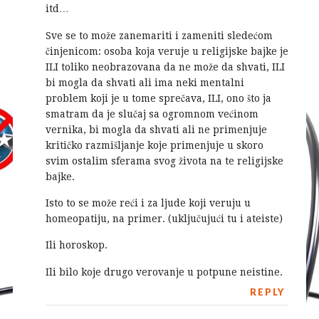
itd…
Sve se to može zanemariti i zameniti sledećom
činjenicom: osoba koja veruje u religijske bajke je
ILI toliko neobrazovana da ne može da shvati, ILI
bi mogla da shvati ali ima neki mentalni
problem koji je u tome sprečava, ILI, ono što ja
smatram da je slučaj sa ogromnom većinom
vernika, bi mogla da shvati ali ne primenjuje
kritičko razmišljanje koje primenjuje u skoro
svim ostalim sferama svog života na te religijske
bajke.
Isto to se može reći i za ljude koji veruju u
homeopatiju, na primer. (uključujući tu i ateiste)
Ili horoskop.
Ili bilo koje drugo verovanje u potpune neistine.
REPLY