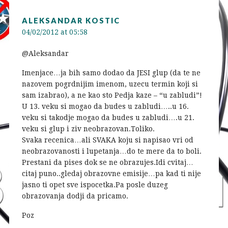
ALEKSANDAR KOSTIC
04/02/2012 at 05:58
@Aleksandar
Imenjace…ja bih samo dodao da JESI glup (da te ne
nazovem pogrdnijim imenom, uzecu termin koji si
sam izabrao), a ne kao sto Pedja kaze – “u zabludi”!
U 13. veku si mogao da budes u zabludi…..u 16.
veku si takodje mogao da budes u zabludi….u 21.
veku si glup i ziv neobrazovan.Toliko.
Svaka recenica…ali SVAKA koju si napisao vri od
neobrazovanosti i lupetanja…do te mere da to boli.
Prestani da pises dok se ne obrazujes.Idi cvitaj…
citaj puno..gledaj obrazovne emisije…pa kad ti nije
jasno ti opet sve ispocetka.Pa posle duzeg
obrazovanja dodji da pricamo.
Poz