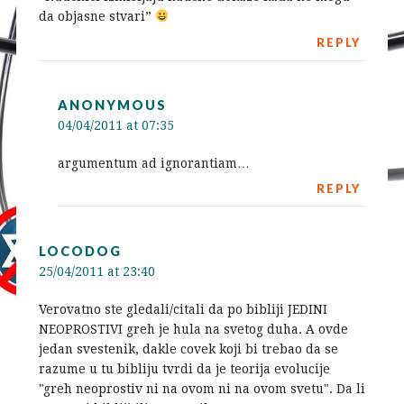
da objasne stvari”
REPLY
ANONYMOUS
04/04/2011 at 07:35
argumentum ad ignorantiam…
REPLY
LOCODOG
25/04/2011 at 23:40
Verovatno ste gledali/citali da po bibliji JEDINI
NEOPROSTIVI greh je hula na svetog duha. A ovde
jedan svestenik, dakle covek koji bi trebao da se
razume u tu bibliju tvrdi da je teorija evolucije
"greh neoprostiv ni na ovom ni na ovom svetu". Da li