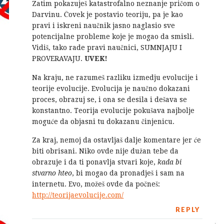
Zatim pokazuješ katastrofalno neznanje pričom o
Darvinu. Čovek je postavio teoriju, pa je kao
pravi i iskreni naučnik jasno naglasio sve
potencijalne probleme koje je mogao da smisli.
Vidiš, tako rade pravi naučnici, SUMNJAJU I
PROVERAVAJU.
UVEK!
Na kraju, ne razumeš razliku izmedju evolucije i
teorije evolucije. Evolucija je naučno dokazani
proces, obrazuj se, i ona se desila i dešava se
konstantno. Teorija evolucije pokušava najbolje
moguće da objasni tu dokazanu činjenicu.
Za kraj, nemoj da ostavljaš dalje komentare jer će
biti obrisani. Niko ovde nije dužan tebe da
obrazuje i da ti ponavlja stvari koje,
kada bi
stvarno hteo
, bi mogao da pronadješ i sam na
internetu. Evo, možeš ovde da počneš:
http://teorijaevolucije.com/
REPLY