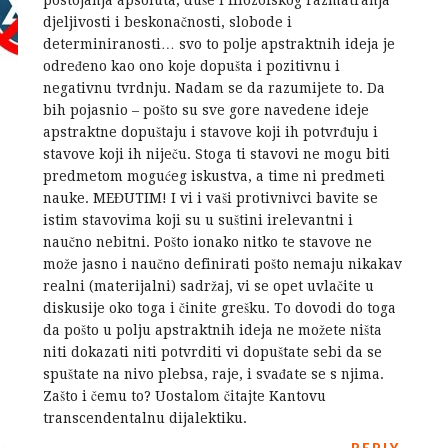
postojanja apsoluta, duše i filozofskog razmatranja
djeljivosti i beskonačnosti, slobode i
determiniranosti… svo to polje apstraktnih ideja je
određeno kao ono koje dopušta i pozitivnu i
negativnu tvrdnju. Nadam se da razumijete to. Da
bih pojasnio – pošto su sve gore navedene ideje
apstraktne dopuštaju i stavove koji ih potvrđuju i
stavove koji ih niječu. Stoga ti stavovi ne mogu biti
predmetom mogućeg iskustva, a time ni predmeti
nauke. MEĐUTIM! I vi i vaši protivnivci bavite se
istim stavovima koji su u suštini irelevantni i
naučno nebitni. Pošto ionako nitko te stavove ne
može jasno i naučno definirati pošto nemaju nikakav
realni (materijalni) sadržaj, vi se opet uvlačite u
diskusije oko toga i činite grešku. To dovodi do toga
da pošto u polju apstraktnih ideja ne možete ništa
niti dokazati niti potvrditi vi dopuštate sebi da se
spuštate na nivo plebsa, raje, i svađate se s njima.
Zašto i čemu to? Uostalom čitajte Kantovu
transcendentalnu dijalektiku.
REPLY