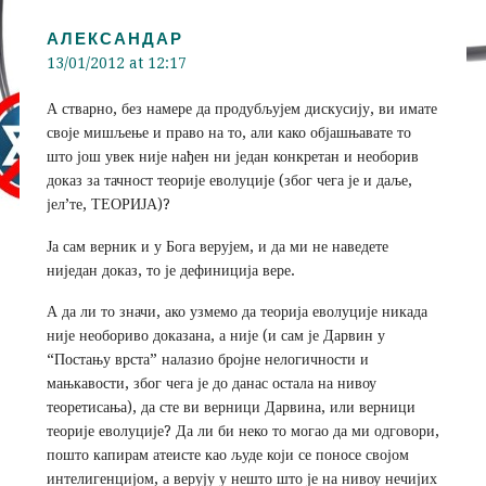
АЛЕКСАНДАР
13/01/2012 at 12:17
А стварно, без намере да продубљујем дискусију, ви имате
своје мишљење и право на то, али како објашњавате то
што још увек није нађен ни један конкретан и необорив
доказ за тачност теорије еволуције (због чега је и даље,
јел’те, ТЕОРИЈА)?
Ја сам верник и у Бога верујем, и да ми не наведете
ниједан доказ, то је дефиниција вере.
А да ли то значи, ако узмемо да теорија еволуције никада
није необориво доказана, а није (и сам је Дарвин у
“Постању врста” налазио бројне нелогичности и
мањкавости, због чега је до данас остала на нивоу
теоретисања), да сте ви верници Дарвина, или верници
теорије еволуције? Да ли би неко то могао да ми одговори,
пошто капирам атеисте као људе који се поносе својом
интелигенцијом, а верују у нешто што је на нивоу нечијих