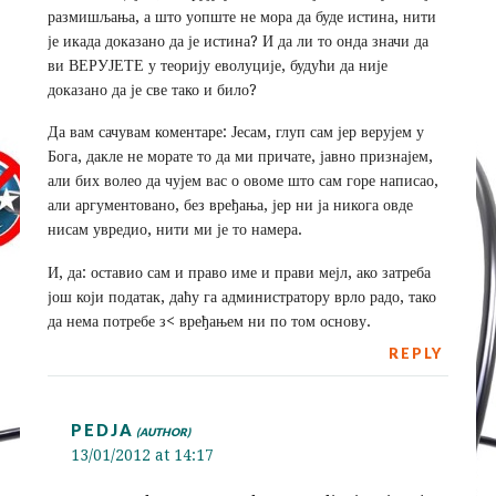
размишљања, а што уопште не мора да буде истина, нити
је икада доказано да је истина? И да ли то онда значи да
ви ВЕРУЈЕТЕ у теорију еволуције, будући да није
доказано да је све тако и било?
Да вам сачувам коментаре: Јесам, глуп сам јер верујем у
Бога, дакле не морате то да ми причате, јавно признајем,
али бих волео да чујем вас о овоме што сам горе написао,
али аргументовано, без вређања, јер ни ја никога овде
нисам увредио, нити ми је то намера.
И, да: оставио сам и право име и прави мејл, ако затреба
још који податак, даћу га администратору врло радо, тако
да нема потребе з< вређањем ни по том основу.
REPLY
PEDJA
13/01/2012 at 14:17