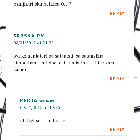
pshijiatrijsku bolnicu O.o ?
REPLY
SRPSKA PV
08/01/2012 at 21:39
ovi komentatori su satanisti, sa satanskim
simbolima… ali doci cete na istinu…..bice vam
kasno
REPLY
PEDJA
09/01/2012 at 19:35
idi leči se… molim te…
REPLY