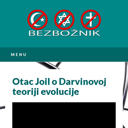
Main menu
Skip
MENU
to
content
Otac Joil o Darvinovoj
teoriji evolucije