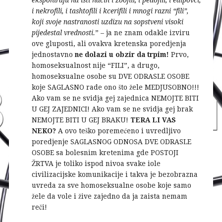
i nekrofili, i tashtofili i kcerifili i mnogi razni “fili”,
koji svoje nastranosti uzdizu na sopstveni visoki
pijedestal vrednosti.
” – ja ne znam odakle izviru
ove gluposti, ali ovakva kretenska poredjenja
jednostavno
ne dolazi u obzir da trpim!
Prvo,
homoseksualnost nije “FILI”, a drugo,
homoseksualne osobe su DVE ODRASLE OSOBE
koje SAGLASNO rade ono što žele MEDJUSOBNO!!!
Ako vam se ne svidja gej zajednica NEMOJTE BITI
U GEJ ZAJEDNICI! Ako vam se ne svidja gej brak
NEMOJTE BITI U GEJ BRAKU!
TERA LI VAS
NEKO?
A ovo teško poremećeno i uvredljivo
poredjenje SAGLASNOG ODNOSA DVE ODRASLE
OSOBE sa bolesnim kretenima gde POSTOJI
ŽRTVA je toliko ispod nivoa svake iole
civilizacijske komunikacije i takva je bezobrazna
uvreda za sve homoseksualne osobe koje samo
žele da vole i žive zajedno da ja zaista nemam
reči!