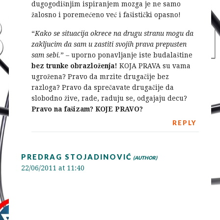
dugogodišnjim ispiranjem mozga je ne samo
žalosno i poremećeno već i fašistički opasno!
“
Kako se situacija okrece na drugu stranu mogu da
zakljucim da sam u zastiti svojih prava prepusten
sam sebi.
” – uporno ponavljanje iste budalaštine
bez trunke obrazloženja!
KOJA PRAVA su vama
ugrožena? Pravo da mrzite drugačije bez
razloga? Pravo da sprečavate drugačije da
slobodno žive, rade, raduju se, odgajaju decu?
Pravo na fašizam? KOJE PRAVO?
REPLY
PREDRAG STOJADINOVIĆ
22/06/2011 at 11:40