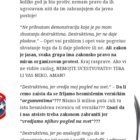
koliko god ja bio protiv, nemam pravo da ih
ugrožavam niti da im zabranjujem da javno
postoje!
“
Ne prihvatam demonstraciju koja je po mom
shvatanju destruktivna. Destruktivna, jer ne daje
plodove.
” – Opet vaš problem i opet vaše pogrešno
shvatanje toga da li daje plodove ili ne.
Ali zakon
je jasan, svaka grupa ima zakonsko pravo na
miran organizovan protest.
Kraj rasprave. Ako vi
ne vidite razlog, NEMOJTE UČESTVOVATI!!! TERA
LI VAS NEKO, AMAN?
“
Destruktivna, jer vredja moj pogled na svet.
” –
Da li
ćemo zaista da se frljamo besmislenim verničkim
“
argumentima
“???
Nismo li milion puta čuli tu
istu besmislenu rečenicu od vernika???
Znači da
i nas ateiste treba zakonom zabraniti jer
“
vredjamo njihov pogled na svet
“???
“
Destruktivna, jer po analogiji mogu da se
eksponiraju na isti nacin i zoofili, i pedofili, i edipovci,