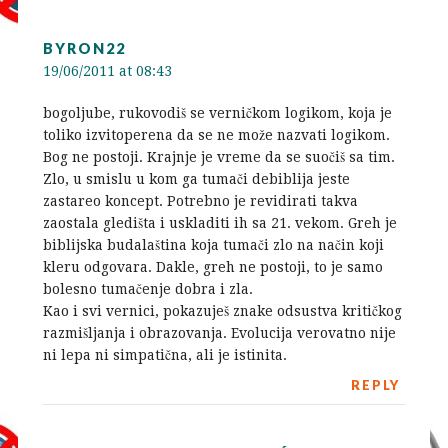
BYRON22
19/06/2011 at 08:43
bogoljube, rukovodiš se verničkom logikom, koja je
toliko izvitoperena da se ne može nazvati logikom.
Bog ne postoji. Krajnje je vreme da se suočiš sa tim.
Zlo, u smislu u kom ga tumači debiblija jeste
zastareo koncept. Potrebno je revidirati takva
zaostala gledišta i uskladiti ih sa 21. vekom. Greh je
biblijska budalaština koja tumači zlo na način koji
kleru odgovara. Dakle, greh ne postoji, to je samo
bolesno tumačenje dobra i zla.
Kao i svi vernici, pokazuješ znake odsustva kritičkog
razmišljanja i obrazovanja. Evolucija verovatno nije
ni lepa ni simpatična, ali je istinita.
REPLY