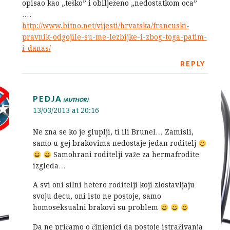
opisao kao „teško” i obilježeno „nedostatkom oca”
….
http://www.bitno.net/vijesti/hrvatska/francuski-
pravnik-odgojile-su-me-lezbijke-i-zbog-toga-patim-
i-danas/
REPLY
PEDJA
13/03/2013 at 20:16
Ne zna se ko je gluplji, ti ili Brunel… Zamisli,
samo u gej brakovima nedostaje jedan roditelj
Samohrani roditelji važe za hermafrodite
izgleda…
A svi oni silni hetero roditelji koji zlostavljaju
svoju decu, oni isto ne postoje, samo
homoseksualni brakovi su problem
Da ne pričamo o činjenici da postoje istraživanja