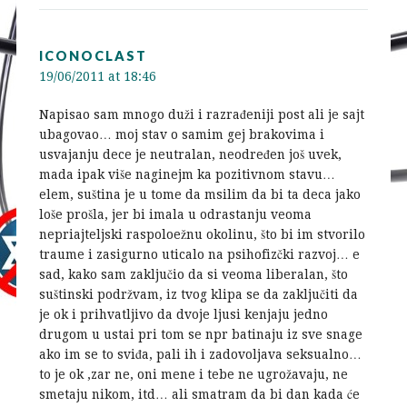
ICONOCLAST
19/06/2011 at 18:46
Napisao sam mnogo duži i razrađeniji post ali je sajt
ubagovao… moj stav o samim gej brakovima i
usvajanju dece je neutralan, neodređen još uvek,
mada ipak više naginejm ka pozitivnom stavu…
elem, suština je u tome da msilim da bi ta deca jako
loše prošla, jer bi imala u odrastanju veoma
nepriajteljski raspoloežnu okolinu, što bi im stvorilo
traume i zasigurno uticalo na psihofizčki razvoj… e
sad, kako sam zaključio da si veoma liberalan, što
suštinski podržvam, iz tvog klipa se da zaključiti da
je ok i prihvatljivo da dvoje ljusi kenjaju jedno
drugom u ustai pri tom se npr batinaju iz sve snage
ako im se to sviđa, pali ih i zadovoljava seksualno…
to je ok ,zar ne, oni mene i tebe ne ugrožavaju, ne
smetaju nikom, itd… ali smatram da bi dan kada će