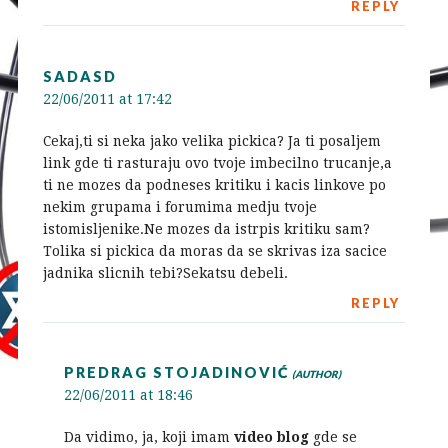
REPLY
SADASD
22/06/2011 at 17:42
Cekaj,ti si neka jako velika pickica? Ja ti posaljem
link gde ti rasturaju ovo tvoje imbecilno trucanje,a
ti ne mozes da podneses kritiku i kacis linkove po
nekim grupama i forumima medju tvoje
istomisljenike.Ne mozes da istrpis kritiku sam?
Tolika si pickica da moras da se skrivas iza sacice
jadnika slicnih tebi?Sekatsu debeli.
REPLY
PREDRAG STOJADINOVIĆ
22/06/2011 at 18:46
Da vidimo, ja, koji imam
video blog
gde se