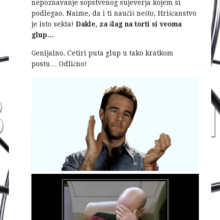
nepoznavanje sopstvenog sujeverja kojem si
podlegao. Naime, da i ti naučiš nešto, Hrišćanstvo
je isto sekta!
Dakle, za šlag na torti si veoma
glup…
Genijalno. Četiri puta glup u tako kratkom
postu… Odlično!