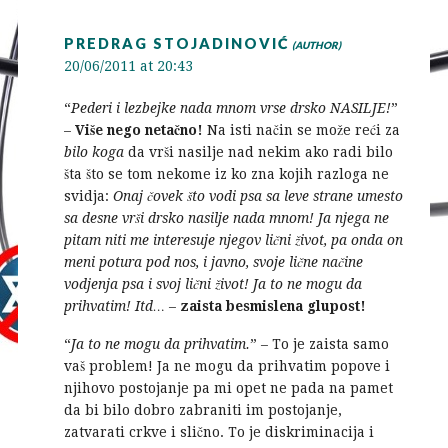
PREDRAG STOJADINOVIĆ
20/06/2011 at 20:43
“
Pederi i lezbejke nada mnom vrse drsko NASILJE!
”
–
Više nego netačno!
Na isti način se može reći za
bilo koga
da vrši nasilje nad nekim ako radi bilo
šta što se tom nekome iz ko zna kojih razloga ne
svidja:
Onaj čovek što vodi psa sa leve strane umesto
sa desne vrši drsko nasilje nada mnom! Ja njega ne
pitam niti me interesuje njegov lični život, pa onda on
meni potura pod nos, i javno, svoje lične načine
vodjenja psa i svoj lični život! Ja to ne mogu da
prihvatim! Itd…
–
zaista besmislena glupost!
“
Ja to ne mogu da prihvatim.
” – To je zaista samo
vaš problem! Ja ne mogu da prihvatim popove i
njihovo postojanje pa mi opet ne pada na pamet
da bi bilo dobro zabraniti im postojanje,
zatvarati crkve i slično. To je diskriminacija i