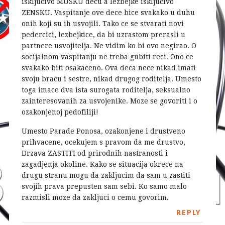
iskljucivo MUSKU decu a lezbejke iskljucivo
ZENSKU. Vaspitanje ove dece bice svakako u duhu
onih koji su ih usvojili. Tako ce se stvarati novi
pedercici, lezbejkice, da bi uzrastom prerasli u
partnere usvojitelja. Ne vidim ko bi ovo negirao. O
socijalnom vaspitanju ne treba gubiti reci. Ono ce
svakako biti osakaceno. Ova deca nece nikad imati
svoju bracu i sestre, nikad drugog roditelja. Umesto
toga imace dva ista surogata roditelja, seksualno
zainteresovanih za usvojenike. Moze se govoriti i o
ozakonjenoj pedofiliji!
Umesto Parade Ponosa, ozakonjene i drustveno
prihvacene, ocekujem s pravom da me drustvo,
Drzava ZASTITI od prirodnih nastranosti i
zagadjenja okoline. Kako se situacija okrece na
drugu stranu mogu da zakljucim da sam u zastiti
svojih prava prepusten sam sebi. Ko samo malo
razmisli moze da zakljuci o cemu govorim.
REPLY