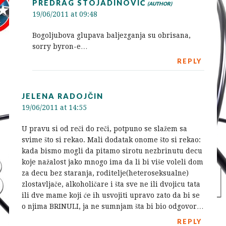
PREDRAG STOJADINOVIĆ
19/06/2011 at 09:48
Bogoljubova glupava baljezganja su obrisana,
sorry byron-e…
REPLY
JELENA RADOJČIN
19/06/2011 at 14:55
U pravu si od reči do reči, potpuno se slažem sa
svime što si rekao. Mali dodatak onome što si rekao:
kada bismo mogli da pitamo sirotu nezbrinutu decu
koje nažalost jako mnogo ima da li bi više voleli dom
za decu bez staranja, roditelje(heteroseksualne)
zlostavljače, alkoholičare i šta sve ne ili dvojicu tata
ili dve mame koji će ih usvojiti upravo zato da bi se
o njima BRINULI, ja ne sumnjam šta bi bio odgovor…
REPLY