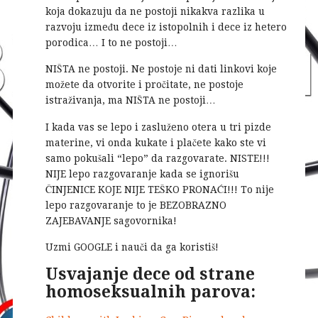
koja dokazuju da ne postoji nikakva razlika u
razvoju između dece iz istopolnih i dece iz hetero
porodica… I to ne postoji…
NIŠTA ne postoji. Ne postoje ni dati linkovi koje
možete da otvorite i pročitate, ne postoje
istraživanja, ma NIŠTA ne postoji…
I kada vas se lepo i zasluženo otera u tri pizde
materine, vi onda kukate i plačete kako ste vi
samo pokušali “lepo” da razgovarate. NISTE!!!
NIJE lepo razgovaranje kada se ignorišu
ČINJENICE KOJE NIJE TEŠKO PRONAĆI!!! To nije
lepo razgovaranje to je BEZOBRAZNO
ZAJEBAVANJE sagovornika!
Uzmi GOOGLE i nauči da ga koristiš!
Usvajanje dece od strane
homoseksualnih parova: