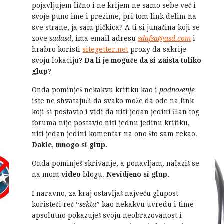
pojavljujem lično i ne krijem ne samo sebe već i
svoje puno ime i prezime, pri tom link delim na
sve strane, ja sam pičkica? A ti si junačina koji se
zove
sadasd
, ima email adresu
sdafsa@asd.com
i
hrabro koristi
sitegetter.net
proxy da sakrije
svoju lokaciju?
Da li je moguće da si zaista toliko
glup?
Onda pominješ nekakvu kritiku kao i
podnošenje
iste ne shvatajući da svako može da ode na link
koji si postavio i vidi da niti jedan jedini član tog
foruma nije postavio niti jednu jedinu kritiku,
niti jedan jedini komentar na ono što sam rekao.
Dakle, mnogo si glup.
Onda pominješ skrivanje, a ponavljam, nalaziš se
na mom
video
blogu.
Nevidjeno si glup.
I naravno, za kraj ostavljaš najveću glupost
koristeći reč “
sekta
” kao nekakvu uvredu i time
apsolutno pokazuješ svoju neobrazovanost i