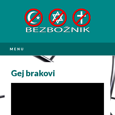
Main menu
Skip
MENU
to
content
Gej brakovi