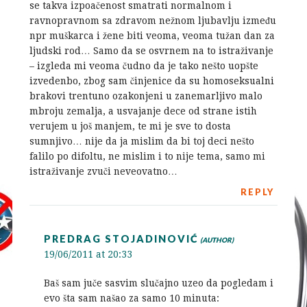
se takva izpoačenost smatrati normalnom i
ravnopravnom sa zdravom nežnom ljubavlju između
npr muškarca i žene biti veoma, veoma tužan dan za
ljudski rod… Samo da se osvrnem na to istraživanje
– izgleda mi veoma čudno da je tako nešto uopšte
izvedenbo, zbog sam činjenice da su homoseksualni
brakovi trentuno ozakonjeni u zanemarljivo malo
mbroju zemalja, a usvajanje dece od strane istih
verujem u još manjem, te mi je sve to dosta
sumnjivo… nije da ja mislim da bi toj deci nešto
falilo po difoltu, ne mislim i to nije tema, samo mi
istraživanje zvuči neveovatno…
REPLY
PREDRAG STOJADINOVIĆ
19/06/2011 at 20:33
Baš sam juče sasvim slučajno uzeo da pogledam i
evo šta sam našao za samo 10 minuta: