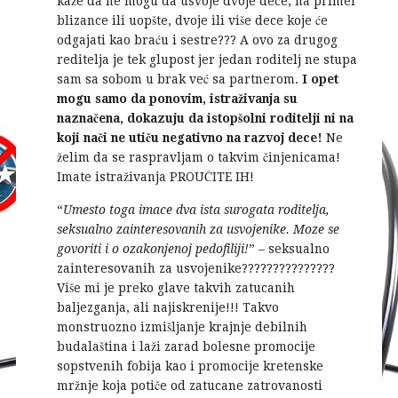
kaže da ne mogu da usvoje dvoje dece, na primer
blizance ili uopšte, dvoje ili više dece koje će
odgajati kao braću i sestre??? A ovo za drugog
reditelja je tek glupost jer jedan roditelj ne stupa
sam sa sobom u brak već sa partnerom.
I opet
mogu samo da ponovim, istraživanja su
naznačena, dokazuju da istopšolni roditelji ni na
koji nači ne utiču negativno na razvoj dece!
Ne
želim da se raspravljam o takvim činjenicama!
Imate istraživanja PROUČITE IH!
“
Umesto toga imace dva ista surogata roditelja,
seksualno zainteresovanih za usvojenike. Moze se
govoriti i o ozakonjenoj pedofiliji!
” – seksualno
zainteresovanih za usvojenike???????????????
Više mi je preko glave takvih zatucanih
baljezganja, ali najiskrenije!!! Takvo
monstruozno izmišljanje krajnje debilnih
budalaština i laži zarad bolesne promocije
sopstvenih fobija kao i promocije kretenske
mržnje koja potiče od zatucane zatrovanosti