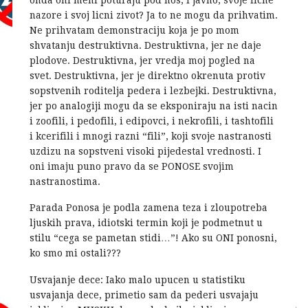
onda oni meni poturaju pod nos, i javno, svoje licne
nazore i svoj licni zivot? Ja to ne mogu da prihvatim.
Ne prihvatam demonstraciju koja je po mom
shvatanju destruktivna. Destruktivna, jer ne daje
plodove. Destruktivna, jer vredja moj pogled na
svet. Destruktivna, jer je direktno okrenuta protiv
sopstvenih roditelja pedera i lezbejki. Destruktivna,
jer po analogiji mogu da se eksponiraju na isti nacin
i zoofili, i pedofili, i edipovci, i nekrofili, i tashtofili
i kcerifili i mnogi razni “fili”, koji svoje nastranosti
uzdizu na sopstveni visoki pijedestal vrednosti. I
oni imaju puno pravo da se PONOSE svojim
nastranostima.
Parada Ponosa je podla zamena teza i zloupotreba
ljuskih prava, idiotski termin koji je podmetnut u
stilu “cega se pametan stidi…”! Ako su ONI ponosni,
ko smo mi ostali???
Usvajanje dece: Iako malo upucen u statistiku
usvajanja dece, primetio sam da pederi usvajaju