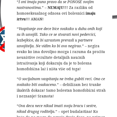
“
I oni imaju puno pravo da se PONOSE svojim
nastranostima.
” –
NEMAJU!!!
Za razliku od
homoseksualnog odnosa ovi bolesnici
imaju
žrtvu
!!! AMAN!
“
Vaspitanje ove dece bice svakako u duhu onih koji
su ih usvojili. Tako ce se stvarati novi pedercici,
lezbejkice, da bi uzrastom prerasli u partnere
usvojitelja. Ne vidim ko bi ovo negirao.
” – negira
svako ko ima dovoljno mozga i razuma da pročita
neuništive rezultate detaljnih naučnih
istraživanja koji dokazuju da je to bolesna
homofobična laž i ništa više od toga!
“
O socijalnom vaspitanju ne treba gubiti reci. Ono ce
svakako biti osakaceno.
” – debilizam bez trunke
ikakvih dokaza! Samo bolestan homofobični strah
i neznanje! Sramota!
“
Ova deca nece nikad imati svoju bracu i sestre,
nikad drugog roditelja.
” – opet budalaština! Ko