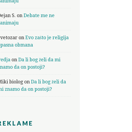
zanimaju
ejan S.
on
Debate me ne
zanimaju
Svetozar
on
Evo zašto je religija
opasna obmana
Pedja
on
Da li bog želi da mi
namo da on postoji?
iki biolog
on
Da li bog želi da
i znamo da on postoji?
REKLAME