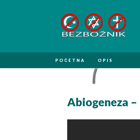
Main menu
Skip
POČETNA
OPIS
to
content
Abiogeneza – 