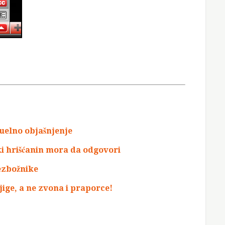
zuelno objašnjenje
ki hrišćanin mora da odgovori
ezbožnike
jige, a ne zvona i praporce!