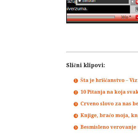
Slični klipovi:
Šta je hrišćanstvo – Vi
10 Pitanja na koja sva
Crveno slovo za nas b
Knjige, braćo moja, kn
Besmisleno verovanje