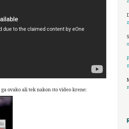
D
z
M
m
 ga ovako ali tek nakon što video krene: