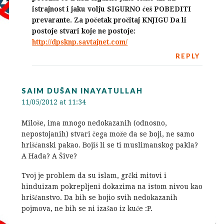
istrajnost i jaku volju SIGURNO ćeš POBEDITI
prevarante. Za početak pročitaj KNJIGU Da li
postoje stvari koje ne postoje:
http://dpsknp.savtajnet.com/
REPLY
SAIM DUŠAN INAYATULLAH
11/05/2012 at 11:34
Miloše, ima mnogo nedokazanih (odnosno,
nepostojanih) stvari čega može da se boji, ne samo
hrišćanski pakao. Bojiš li se ti muslimanskog pakla?
A Hada? A Šive?
Tvoj je problem da su islam, grčki mitovi i
hinduizam pokrepljeni dokazima na istom nivou kao
hrišćanstvo. Da bih se bojio svih nedokazanih
pojmova, ne bih se ni izašao iz kuće :P.