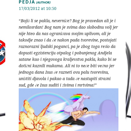
PEDJA
17/03/2012 at 10:50
“
Bojiš li se pakla, neverniče? Bog je pravedan ali je i
nemilosrdan! Bog nam je svima dao slobodnu volj jer
nije hteo da nas ograničava svojim uplivom, ali je
takodje znao i da će nakon pada tvorevine, postojati
raznorazni ljudski poganci, pa je zbog toga rešio da
dopusti egzistenciju otpalog i pobunjenog Andjela
satane kao i njegovoga kraljevstva pakla, kako bi se
dotični kaznili mukama. Ali ni to neće biti večno jer
jednoga dana Isus će razneti ovu palu tvorevinu,
uništiti djavola i pakao a tada će nastupiti strašni
sud, gde će Isus suditi i živima i mrtvima!
”