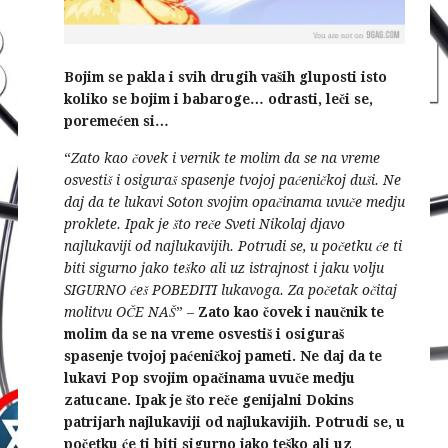
Bojim se pakla i svih drugih vaših gluposti isto
koliko se bojim i babaroge… odrasti, leči se,
poremećen si…
“
Zato kao čovek i vernik te molim da se na vreme
osvestiš i osiguraš spasenje tvojoj paćeničkoj duši. Ne
daj da te lukavi Soton svojim opačinama uvuče medju
proklete. Ipak je što reče Sveti Nikolaj djavo
najlukaviji od najlukavijih. Potrudi se, u početku će ti
biti sigurno jako teško ali uz istrajnost i jaku volju
SIGURNO ćeš POBEDITI lukavoga. Za početak očitaj
molitvu OČE NAŠ
” –
Zato kao čovek i naučnik te
molim da se na vreme osvestiš i osiguraš
spasenje tvojoj paćeničkoj pameti. Ne daj da te
lukavi Pop svojim opačinama uvuče medju
zatucane. Ipak je što reče genijalni Dokins
patrijarh najlukaviji od najlukavijih. Potrudi se, u
početku će ti biti sigurno jako teško ali uz