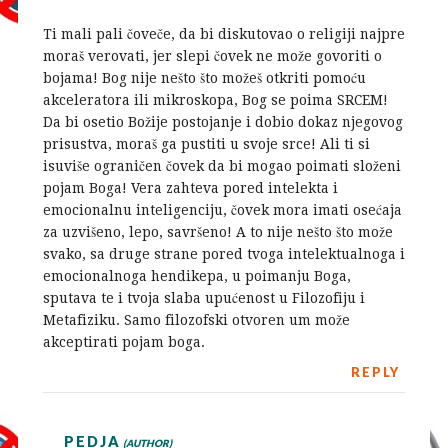
Ti mali pali čoveče, da bi diskutovao o religiji najpre
moraš verovati, jer slepi čovek ne može govoriti o
bojama! Bog nije nešto što možeš otkriti pomoću
akceleratora ili mikroskopa, Bog se poima SRCEM!
Da bi osetio Božije postojanje i dobio dokaz njegovog
prisustva, moraš ga pustiti u svoje srce! Ali ti si
isuviše ograničen čovek da bi mogao poimati složeni
pojam Boga! Vera zahteva pored intelekta i
emocionalnu inteligenciju, čovek mora imati osećaja
za uzvišeno, lepo, savršeno! A to nije nešto što može
svako, sa druge strane pored tvoga intelektualnoga i
emocionalnoga hendikepa, u poimanju Boga,
sputava te i tvoja slaba upućenost u Filozofiju i
Metafiziku. Samo filozofski otvoren um može
akceptirati pojam boga.
REPLY
PEDJA