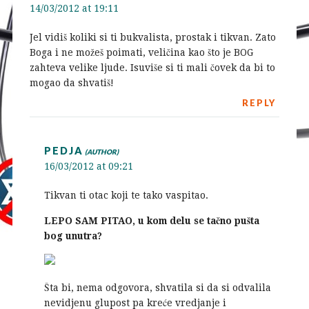
14/03/2012 at 19:11
Jel vidiš koliki si ti bukvalista, prostak i tikvan. Zato
Boga i ne možeš poimati, veličina kao što je BOG
zahteva velike ljude. Isuviše si ti mali čovek da bi to
mogao da shvatiš!
REPLY
PEDJA
16/03/2012 at 09:21
Tikvan ti otac koji te tako vaspitao.
LEPO SAM PITAO, u kom delu se tačno pušta
bog unutra?
Šta bi, nema odgovora, shvatila si da si odvalila
nevidjenu glupost pa kreće vredjanje i