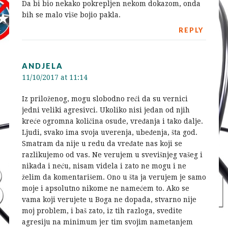
Da bi bio nekako pokrepljen nekom dokazom, onda
bih se malo više bojio pakla.
REPLY
ANDJELA
11/10/2017 at 11:14
Iz priloženog, mogu slobodno reći da su vernici
jedni veliki agresivci. Ukoliko nisi jedan od njih
kreće ogromna količina osude, vređanja i tako dalje.
Ljudi, svako ima svoja uverenja, ubeđenja, šta god.
Smatram da nije u redu da vređate nas koji se
razlikujemo od vas. Ne verujem u svevišnjeg vašeg i
nikada i neću, nisam videla i zato ne mogu i ne
želim da komentarišem. Ono u šta ja verujem je samo
moje i apsolutno nikome ne namećem to. Ako se
vama koji verujete u Boga ne dopada, stvarno nije
moj problem, i baš zato, iz tih razloga, svedite
agresiju na minimum jer tim svojim nametanjem