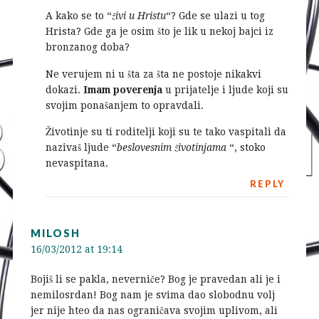
A kako se to “
živi u Hristu
“? Gde se ulazi u tog
Hrista? Gde ga je osim što je lik u nekoj bajci iz
bronzanog doba?
Ne verujem ni u šta za šta ne postoje nikakvi
dokazi.
Imam poverenja
u prijatelje i ljude koji su
svojim ponašanjem to opravdali.
Životinje su ti roditelji koji su te tako vaspitali da
nazivaš ljude “
beslovesnim životinjama
“, stoko
nevaspitana.
REPLY
MILOSH
16/03/2012 at 19:14
Bojiš li se pakla, neverniče? Bog je pravedan ali je i
nemilosrdan! Bog nam je svima dao slobodnu volj
jer nije hteo da nas ograničava svojim uplivom, ali