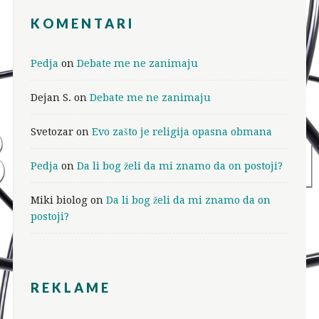
KOMENTARI
Pedja
on
Debate me ne zanimaju
Dejan S.
on
Debate me ne zanimaju
Svetozar
on
Evo zašto je religija opasna obmana
Pedja
on
Da li bog želi da mi znamo da on postoji?
Miki biolog
on
Da li bog želi da mi znamo da on
postoji?
REKLAME