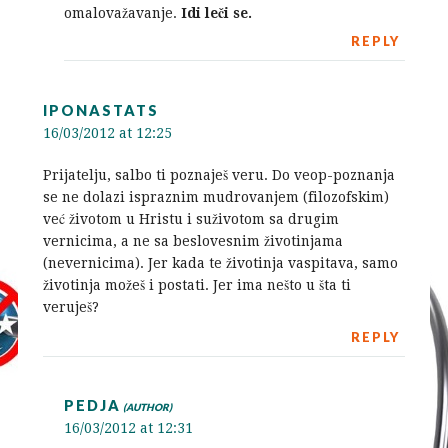
omalovažavanje.
Idi leči se.
REPLY
IPONASTATS
16/03/2012 at 12:25
Prijatelju, salbo ti poznaješ veru. Do veop-poznanja
se ne dolazi ispraznim mudrovanjem (filozofskim)
već životom u Hristu i suživotom sa drugim
vernicima, a ne sa beslovesnim životinjama
(nevernicima). Jer kada te životinja vaspitava, samo
životinja možeš i postati. Jer ima nešto u šta ti
veruješ?
REPLY
PEDJA
16/03/2012 at 12:31