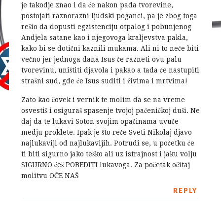
je takodje znao i da će nakon pada tvorevine,
postojati raznorazni ljudski poganci, pa je zbog toga
rešio da dopusti egzistenciju otpalog i pobunjenog
Andjela satane kao i njegovoga kraljevstva pakla,
kako bi se dotični kaznili mukama. Ali ni to neće biti
večno jer jednoga dana Isus će razneti ovu palu
tvorevinu, uništiti djavola i pakao a tada će nastupiti
strašni sud, gde će Isus suditi i živima i mrtvima!
Zato kao čovek i vernik te molim da se na vreme
osvestiš i osiguraš spasenje tvojoj paćeničkoj duši. Ne
daj da te lukavi Soton svojim opačinama uvuče
medju proklete. Ipak je što reče Sveti Nikolaj djavo
najlukaviji od najlukavijih. Potrudi se, u početku će
ti biti sigurno jako teško ali uz istrajnost i jaku volju
SIGURNO ćeš POBEDITI lukavoga. Za početak očitaj
molitvu OČE NAŠ
REPLY