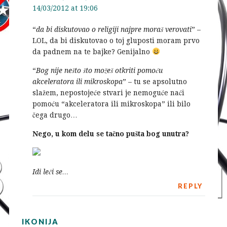
14/03/2012 at 19:06
“
da bi diskutovao o religiji najpre moraš verovati
” –
LOL, da bi diskutovao o toj gluposti moram prvo
da padnem na te bajke? Genijalno
“
Bog nije nešto što možeš otkriti pomoću
akceleratora ili mikroskopa
” – tu se apsolutno
slažem, nepostojeće stvari je nemoguće naći
pomoću “akceleratora ili mikroskopa” ili bilo
čega drugo…
Nego, u kom delu se tačno pušta bog unutra?
Idi leči se…
REPLY
IKONIJA