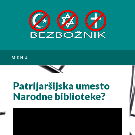
Main menu
Skip
MENU
to
content
Patrijaršijska umesto
Narodne biblioteke?