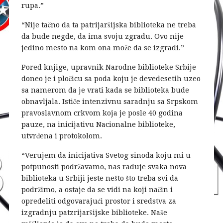
rupa.”
“Nije tačno da ta patrijaršijska biblioteka ne treba
da bude negde, da ima svoju zgradu. Ovo nije
jedino mesto na kom ona može da se izgradi.”
Pored knjige, upravnik Narodne biblioteke Srbije
doneo je i pločicu sa poda koju je devedesetih uzeo
sa namerom da je vrati kada se biblioteka bude
obnavljala. Ističe intenzivnu saradnju sa Srpskom
pravoslavnom crkvom koja je posle 40 godina
pauze, na inicijativu Nacionalne biblioteke,
utvrđena i protokolom.
“Verujem da inicijativa Svetog sinoda koju mi u
potpunosti podržavamo, nas raduje svaka nova
biblioteka u Srbiji jeste nešto što treba svi da
podržimo, a ostaje da se vidi na koji način i
opredeliti odgovarajući prostor i sredstva za
izgradnju patzrijaršijske biblioteke. Naše