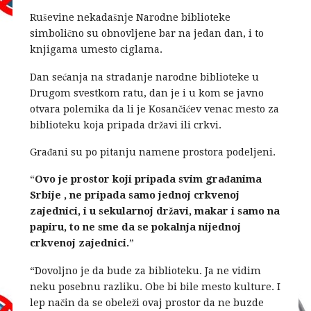
Ruševine nekadašnje Narodne biblioteke
simbolično su obnovljene bar na jedan dan, i to
knjigama umesto ciglama.
Dan sećanja na stradanje narodne biblioteke u
Drugom svestkom ratu, dan je i u kom se javno
otvara polemika da li je Kosančićev venac mesto za
biblioteku koja pripada državi ili crkvi.
Građani su po pitanju namene prostora podeljeni.
“
Ovo je prostor koji pripada svim građanima
Srbije , ne pripada samo jednoj crkvenoj
zajednici, i u sekularnoj državi, makar i samo na
papiru, to ne sme da se pokalnja nijednoj
crkvenoj zajednici.
”
“Dovoljno je da bude za biblioteku. Ja ne vidim
neku posebnu razliku. Obe bi bile mesto kulture. I
lep način da se obeleži ovaj prostor da ne buzde