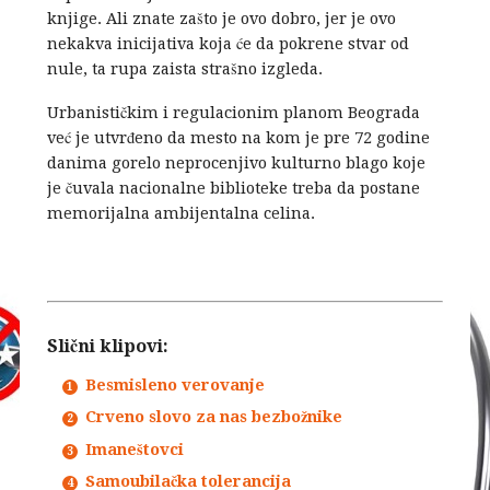
knjige. Ali znate zašto je ovo dobro, jer je ovo
nekakva inicijativa koja će da pokrene stvar od
nule, ta rupa zaista strašno izgleda.
Urbanističkim i regulacionim planom Beograda
već je utvrđeno da mesto na kom je pre 72 godine
danima gorelo neprocenjivo kulturno blago koje
je čuvala nacionalne biblioteke treba da postane
memorijalna ambijentalna celina.
Slični klipovi:
Besmisleno verovanje
Crveno slovo za nas bezbožnike
Imaneštovci
Samoubilačka tolerancija