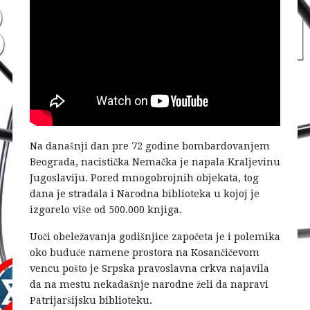
Na današnji dan pre 72 godine bombardovanjem
Beograda, nacistička Nemačka je napala Kraljevinu
Jugoslaviju. Pored mnogobrojnih objekata, tog
dana je stradala i Narodna biblioteka u kojoj je
izgorelo više od 500.000 knjiga.
Uoči obeležavanja godišnjice započeta je i polemika
oko buduće namene prostora na Kosančičevom
vencu pošto je Srpska pravoslavna crkva najavila
da na mestu nekadašnje narodne želi da napravi
Patrijaršijsku biblioteku.