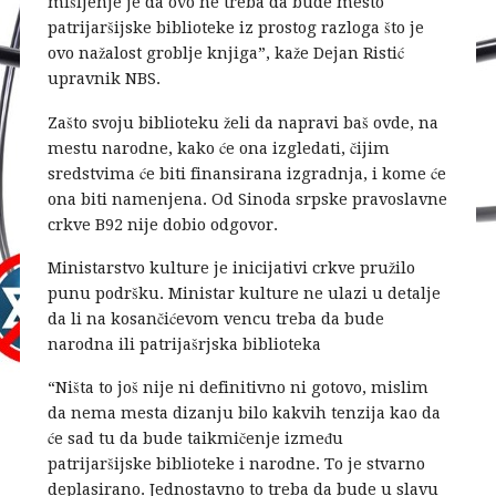
mišljenje je da ovo ne treba da bude mesto
patrijaršijske biblioteke iz prostog razloga što je
ovo nažalost groblje knjiga”, kaže Dejan Ristić
upravnik NBS.
Zašto svoju biblioteku želi da napravi baš ovde, na
mestu narodne, kako će ona izgledati, čijim
sredstvima će biti finansirana izgradnja, i kome će
ona biti namenjena. Od Sinoda srpske pravoslavne
crkve B92 nije dobio odgovor.
Ministarstvo kulture je inicijativi crkve pružilo
punu podršku. Ministar kulture ne ulazi u detalje
da li na kosančićevom vencu treba da bude
narodna ili patrijašrjska biblioteka
“Ništa to još nije ni definitivno ni gotovo, mislim
da nema mesta dizanju bilo kakvih tenzija kao da
će sad tu da bude taikmičenje između
patrijaršijske biblioteke i narodne. To je stvarno
deplasirano. Jednostavno to treba da bude u slavu