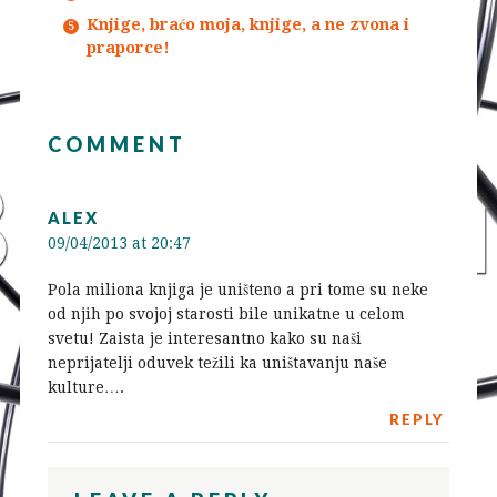
Knjige, braćo moja, knjige, a ne zvona i
praporce!
COMMENT
ALEX
09/04/2013 at 20:47
Pola miliona knjiga je uništeno a pri tome su neke
od njih po svojoj starosti bile unikatne u celom
svetu! Zaista je interesantno kako su naši
neprijatelji oduvek težili ka uništavanju naše
kulture….
REPLY