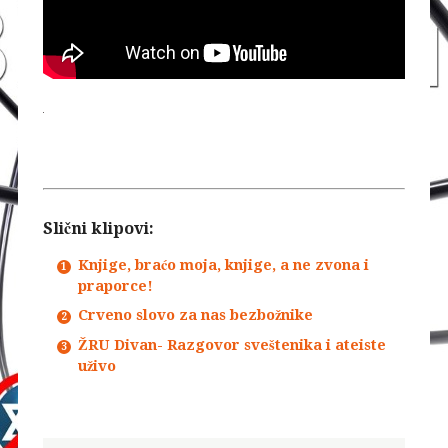
Slični klipovi:
Knjige, braćo moja, knjige, a ne zvona i
praporce!
Crveno slovo za nas bezbožnike
ŽRU Divan- Razgovor sveštenika i ateiste
uživo