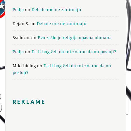
Pedja
on
Debate me ne zanimaju
Dejan S.
on
Debate me ne zanimaju
Svetozar
on
Evo zašto je religija opasna obmana
Pedja
on
Da li bog želi da mi znamo da on postoji?
Miki biolog
on
Da li bog želi da mi znamo da on
postoji?
REKLAME