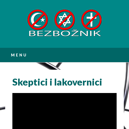
Main menu
Skip
MENU
to
content
Skeptici i lakovernici