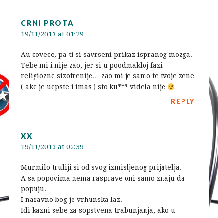
CRNI PROTA
19/11/2013 at 01:29
Au covece, pa ti si savrseni prikaz ispranog mozga.
Tebe mi i nije zao, jer si u poodmakloj fazi
religiozne sizofrenije… zao mi je samo te tvoje zene
( ako je uopste i imas ) sto ku*** videla nije
REPLY
XX
19/11/2013 at 02:39
Murmilo truliji si od svog izmisljenog prijatelja.
A sa popovima nema rasprave oni samo znaju da
popuju.
I naravno bog je vrhunska laz.
Idi kazni sebe za sopstvena trabunjanja, ako u