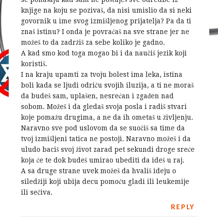
knjige na koju se pozivaš, da nisi umislio da si neki
govornik u ime svog izmišljenog prijatelja? Pa da ti
znaš istinu? I onda je povraćaš na sve strane jer ne
možeš to da zadržiš za sebe koliko je gadno.
A kad smo kod toga mogao bi i da naučiš jezik koji
koristiš.
I na kraju upamti za tvoju bolest ima leka, istina
boli kada se ljudi odriču svojih iluzija, a ti ne moraš
da budeš sam, uplašen, nesrećan i zgađen nad
sobom. Možeš i da gledaš svoja posla i radiš stvari
koje pomažu drugima, a ne da ih ometaš u življenju.
Naravno sve pod uslovom da se suočiš sa time da
tvoj izmišljeni tatica ne postoji. Naravno možeš i da
uludo baciš svoj život zarad pet sekundi droge sreće
koja će te dok budeš umirao ubediti da ideš u raj.
A sa druge strane uvek možeš da hvališ ideju o
siledžiji koji ubija decu pomoću gladi ili leukemije
ili sečiva.
REPLY