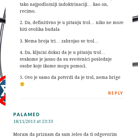
tako najpodložniji indoktrinaciji… kao on,
recimo.
2. Da, definitivno je u pitanju trol… niko ne može
biti ovolika budala
3. Nema broja tri… zabrojao se trol…
4. Da, ključni dokaz da je u pitanju trol…
svakome je jasno da su sveštenici poslednje
osobe koje ikome mogu pomoći.
5. Ovo je samo da potvrdi da je trol, nema brige
REPLY
PALAMED
18/11/2013 at 23:33
Moram da priznam da sam želeo da ti odgovorim