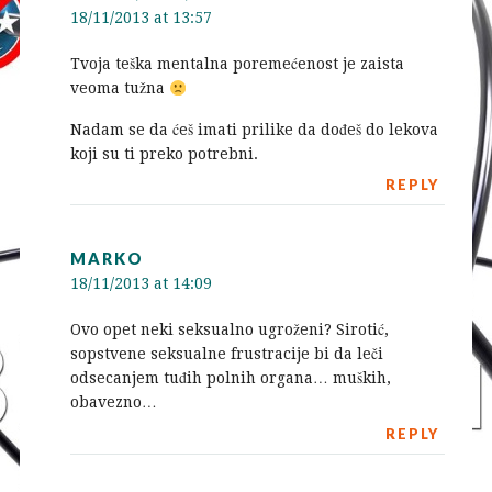
18/11/2013 at 13:57
Tvoja teška mentalna poremećenost je zaista
veoma tužna
Nadam se da ćeš imati prilike da dođeš do lekova
koji su ti preko potrebni.
REPLY
MARKO
18/11/2013 at 14:09
Ovo opet neki seksualno ugroženi? Sirotić,
sopstvene seksualne frustracije bi da leči
odsecanjem tuđih polnih organa… muških,
obavezno…
REPLY