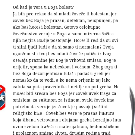
Od kad je vera u Boga bolest?
Ja bih pre rekao da si mladi čoveče ti bolestan, jer
čovek bez Boga je prazan, defektan, neispunjen, pa
ako baš hoćeš i bolestan. Gotovo celokupno
čovečanstvo veruje u Boga a samo mizerna šačica
njih negira Božije postojanje. Hoćeš li reći da su svi
ti silni ljudi ludi a da si samo ti normalan? Tvoja
ogorčenost i tvoj bes mladi čoveče potiču iz tvog
osećaja praznine jer Bog je vrhovni smisao, Bog je
orijetir, spona ka nebeskom i večnom. Zbog toga ti
bez Boga dezorijentisan lutaš i padaš u greh jer
nemaš ko da te vodi, a ko nema orijenir taj lako
zaluta sa puta pravednika i neidje na put greha. Ne
možeš biti srećan bez Boga jer čovek uvek traga za
smislom, za suštinom za istinom, svaki čovek ima
potrebu da veruje jer čovek je posvojoj suštini
religijsko biće . Čovek bez vere je prazna ljuštura
koja šibana vetrovima i olujama greha bezciljno luta
ovim svetom tražeći u materijalnom, hedonističkom
i prolaznom smisao života, drugim rečima traži