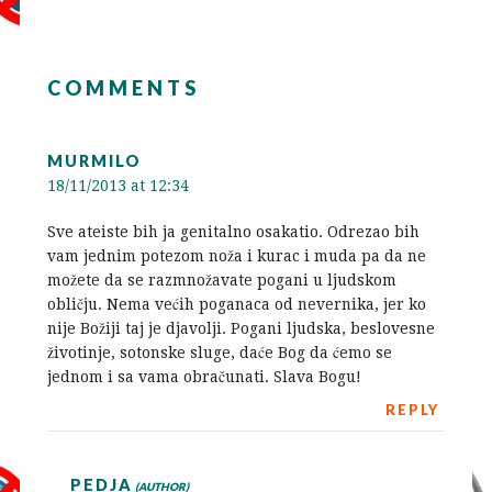
COMMENTS
MURMILO
18/11/2013 at 12:34
Sve ateiste bih ja genitalno osakatio. Odrezao bih
vam jednim potezom noža i kurac i muda pa da ne
možete da se razmnožavate pogani u ljudskom
obličju. Nema većih poganaca od nevernika, jer ko
nije Božiji taj je djavolji. Pogani ljudska, beslovesne
životinje, sotonske sluge, daće Bog da ćemo se
jednom i sa vama obračunati. Slava Bogu!
REPLY
PEDJA