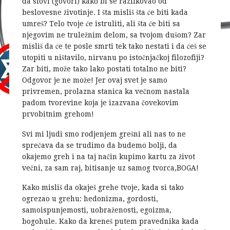
da slovi (govori) kako bi se razlikovao od
beslovesne životinje. I šta misliš šta će biti kada
umreš? Telo tvoje će istruliti, ali šta će biti sa
njegovim ne truležnim delom, sa tvojom dušom? Zar
misliš da će te posle smrti tek tako nestati i da ćeš se
utopiti u ništavilo, nirvanu po istočnjačkoj filozofiji?
Zar biti, može tako lako postati totalno ne biti?
Odgovor je ne može! Jer ovaj svet je samo
privremen, prolazna stanica ka večnom nastala
padom tvorevine koja je izazvana čovekovim
prvobitnim grehom!
Svi mi ljudi smo rodjenjem grešni ali nas to ne
sprečava da se trudimo da budemo bolji, da
okajemo greh i na taj način kupimo kartu za život
večni, za sam raj, bitisanje uz samog tvorca,BOGA!
Kako misliš da okaješ grehe tvoje, kada si tako
ogrezao u grehu: hedonizma, gordosti,
samoispunjemosti, uobraženosti, egoizma,
bogohule. Kako da kreneš putem pravednika kada