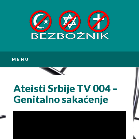
Main menu
Skip
MENU
to
content
Ateisti Srbije TV 004 –
Genitalno sakaćenje