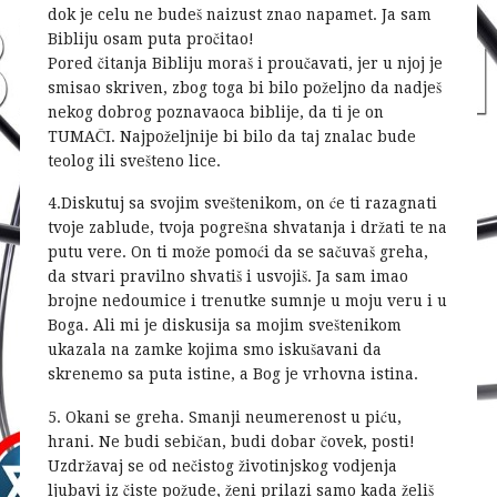
dok je celu ne budeš naizust znao napamet. Ja sam
Bibliju osam puta pročitao!
Pored čitanja Bibliju moraš i proučavati, jer u njoj je
smisao skriven, zbog toga bi bilo poželjno da nadješ
nekog dobrog poznavaoca biblije, da ti je on
TUMAČI. Najpoželjnije bi bilo da taj znalac bude
teolog ili svešteno lice.
4.Diskutuj sa svojim sveštenikom, on će ti razagnati
tvoje zablude, tvoja pogrešna shvatanja i držati te na
putu vere. On ti može pomoći da se sačuvaš greha,
da stvari pravilno shvatiš i usvojiš. Ja sam imao
brojne nedoumice i trenutke sumnje u moju veru i u
Boga. Ali mi je diskusija sa mojim sveštenikom
ukazala na zamke kojima smo iskušavani da
skrenemo sa puta istine, a Bog je vrhovna istina.
5. Okani se greha. Smanji neumerenost u piću,
hrani. Ne budi sebičan, budi dobar čovek, posti!
Uzdržavaj se od nečistog životinjskog vodjenja
ljubavi iz čiste požude, ženi prilazi samo kada želiš