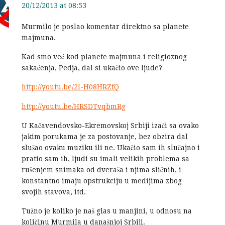
20/12/2013 at 08:53
Murmilo je poslao komentar direktno sa planete
majmuna.
Kad smo već kod planete majmuna i religioznog
sakaćenja, Pedja, dal si ukačio ove ljude?
http://youtu.be/2l-H08HRZfQ
http://youtu.be/HRSDTvqbmRg
U Kačavendovsko-Ekremovskoj Srbiji izaći sa ovako
jakim porukama je za postovanje, bez obzira dal
slušao ovaku muziku ili ne. Ukačio sam ih slučajno i
pratio sam ih, ljudi su imali velikih problema sa
rušenjem snimaka od dveraša i njima sličnih, i
konstantno imaju opstrukciju u medijima zbog
svojih stavova, itd.
Tužno je koliko je naš glas u manjini, u odnosu na
količinu Murmila u današnjoj Srbiji.