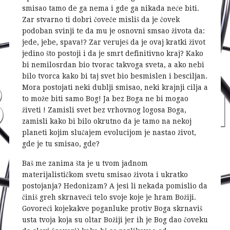
smisao tamo de ga nema i gde ga nikada neće biti.
Zar stvarno ti dobri čoveče misliš da je čovek
podoban svinji te da mu je osnovni smsao života da:
jede, jebe, spava!? Zar veruješ da je ovaj kratki život
jedino što postoji i da je smrt definitivno kraj? Kako
bi nemilosrdan bio tvorac takvoga sveta, a ako nebi
bilo tvorca kako bi taj svet bio besmislen i besciljan.
Mora postojati neki dublji smisao, neki krajnji cilja a
to može biti samo Bog! Ja bez Boga ne bi mogao
živeti ! Zamisli svet bez vrhovnog logosa Boga,
zamisli kako bi bilo okrutno da je tamo na nekoj
planeti kojim slučajem evolucijom je nastao život,
gde je tu smisao, gde?
Baš me zanima šta je u tvom jadnom
materijalističkom svetu smisao života i ukratko
postojanja? Hedonizam? A jesi li nekada pomislio da
činiš greh skrnaveći telo svoje koje je hram Božiji.
Govoreći kojekakve poganluke protiv Boga skrnaviš
usta tvoja koja su oltar Božiji jer ih je Bog dao čoveku