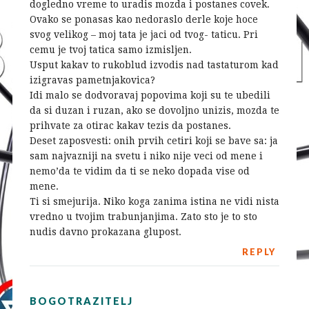
dogledno vreme to uradis mozda i postanes covek.
Ovako se ponasas kao nedoraslo derle koje hoce
svog velikog – moj tata je jaci od tvog- taticu. Pri
cemu je tvoj tatica samo izmisljen.
Usput kakav to rukoblud izvodis nad tastaturom kad
izigravas pametnjakovica?
Idi malo se dodvoravaj popovima koji su te ubedili
da si duzan i ruzan, ako se dovoljno unizis, mozda te
prihvate za otirac kakav tezis da postanes.
Deset zaposvesti: onih prvih cetiri koji se bave sa: ja
sam najvazniji na svetu i niko nije veci od mene i
nemo’da te vidim da ti se neko dopada vise od
mene.
Ti si smejurija. Niko koga zanima istina ne vidi nista
vredno u tvojim trabunjanjima. Zato sto je to sto
nudis davno prokazana glupost.
REPLY
BOGOTRAZITELJ