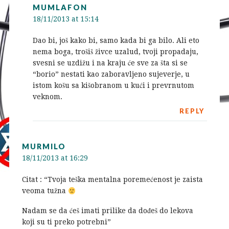
MUMLAFON
18/11/2013 at 15:14
Dao bi, još kako bi, samo kada bi ga bilo. Ali eto
nema boga, trošiš živce uzalud, tvoji propadaju,
svesni se uzdižu i na kraju će sve za šta si se
“borio” nestati kao zaboravljeno sujeverje, u
istom košu sa kišobranom u kući i prevrnutom
veknom.
REPLY
MURMILO
18/11/2013 at 16:29
Citat : “Tvoja teška mentalna poremećenost je zaista
veoma tužna
Nadam se da ćeš imati prilike da dođeš do lekova
koji su ti preko potrebni”