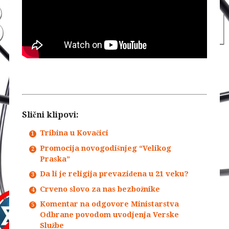
Slični klipovi:
Tribina u Kovačici
Promocija novogodišnjeg “Velikog
Praska”
Da li je religija prevaziđena u 21 veku?
Crveno slovo za nas bezbožnike
Komentar na odgovore Ministarstva
Odbrane povodom uvodjenja Verske
Službe