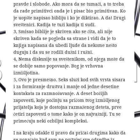
pravde i slobode. Ako mora da se tumači, a to treba
da rade primitivci onda je i pisac bio primitivan. Ko
je uopšte napisao bibliju i ko je diktirao. A da! Drugi
sveštenici. Kadija te tuži kadija ti sudi.
3, Smisao biblije je skriven ako se čita, ali nije
skriven kada se pogleda sa strane i vidi da je to
knjiga napisana da ubedi ljude da nekome nešto
duguju i da su se rodili dužni i ružni.
4, Nema diskusije sa sveštenikom, od njega može da
se dobije samo popovanje. Bog je vrhovna
izmišljotina.
5, Ovo je presmešno. Seks služi kod svih vrsta sisara
i za formiranje društva i manje od jedne desetine
kontakata za razmnožavanje. A deset božijih
zapovesti, koje počinju sa pričom tvog izmišljenog
prijatelja koja je dostojna razmaženog deteta, prve
četiri zapovesti o tome kako je on najvažniji. Tu se
primećuju neki ozbiljni kompleksi.
I na kraju odakle ti pravo da pričaš drugima kako da
se ponašaju kad sam ne poštuješ sve odredbe iz