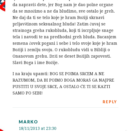
da napraviš dete, jer Bog nam je dao polne organe
da se množimo a ne da bludimo, sve ostalo je greh.
Ne daj da ti se telo koje je hram Božiji skrnavi
prljavštinom seksualnog bluda! Zatim čuvaj se
strašnoga greha rukobluda, koji ti iscrpljuje snage
tela i navodi te na predhodni greh bluda. Bacanjem
semena čovek pogani i sebe i telo svoje koje je hram
Božiji i zemlju svoju. O rukobludu vidi u Bibliji o
Onanovom grehu. Drži se deset Božijih zapovesti.
Slavi Boga i ime Božije.
I na kraju upamti: BOG SE POIMA SRCEM A NE
RAZUMOM, DA BI POIMO BOGA MORAŠ GA NAJPRE
PUSTITI U SVOJE SRCE, A OSTALO ĆE TI SE KAZTI
SAMO PO SEBI!
REPLY
MARKO
18/11/2013 at 23:30