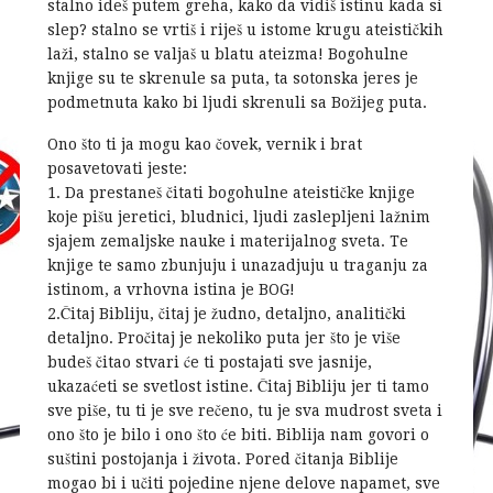
stalno ideš putem greha, kako da vidiš istinu kada si
slep? stalno se vrtiš i riješ u istome krugu ateističkih
laži, stalno se valjaš u blatu ateizma! Bogohulne
knjige su te skrenule sa puta, ta sotonska jeres je
podmetnuta kako bi ljudi skrenuli sa Božijeg puta.
Ono što ti ja mogu kao čovek, vernik i brat
posavetovati jeste:
1. Da prestaneš čitati bogohulne ateističke knjige
koje pišu jeretici, bludnici, ljudi zaslepljeni lažnim
sjajem zemaljske nauke i materijalnog sveta. Te
knjige te samo zbunjuju i unazadjuju u traganju za
istinom, a vrhovna istina je BOG!
2.Čitaj Bibliju, čitaj je žudno, detaljno, analitički
detaljno. Pročitaj je nekoliko puta jer što je više
budeš čitao stvari će ti postajati sve jasnije,
ukazaćeti se svetlost istine. Čitaj Bibliju jer ti tamo
sve piše, tu ti je sve rečeno, tu je sva mudrost sveta i
ono što je bilo i ono što će biti. Biblija nam govori o
suštini postojanja i života. Pored čitanja Biblije
mogao bi i učiti pojedine njene delove napamet, sve