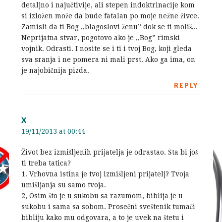
detaljno i najučtivije, ali stepen indoktrinacije kom
si izložen može da bude fatalan po moje nežne živce.
Zamisli da ti Bog ,,blagoslovi ženu” dok se ti moliš,..
Neprijatna stvar, pogotovo ako je ,,Bog” rimski
vojnik. Odrasti. I nosite se i ti i tvoj Bog, koji gleda
sva sranja i ne pomera ni mali prst. Ako ga ima, on
je najobičnija pizda.
REPLY
X
19/11/2013 at 00:44
Život bez izmišljenih prijatelja je odrastao. Šta bi još
ti treba tatica?
1. Vrhovna istina je tvoj izmišljeni prijatelj? Tvoja
umišljanja su samo tvoja.
2, Osim što je u sukobu sa razumom, biblija je u
sukobu i sama sa sobom. Prosečni sveštenik tumači
bibliju kako mu odgovara, a to je uvek na štetu i