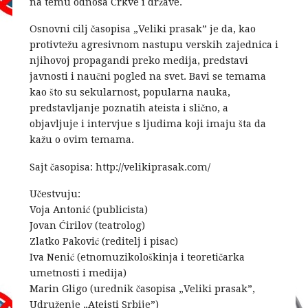
na temu odnosa Crkve i države.
Osnovni cilj časopisa „Veliki prasak” je da, kao
protivtežu agresivnom nastupu verskih zajednica i
njihovoj propagandi preko medija, predstavi
javnosti i naučni pogled na svet. Bavi se temama
kao što su sekularnost, popularna nauka,
predstavljanje poznatih ateista i slično, a
objavljuje i intervjue s ljudima koji imaju šta da
kažu o ovim temama.
Sajt časopisa: http://velikiprasak.com/
Učestvuju:
Voja Antonić (publicista)
Jovan Ćirilov (teatrolog)
Zlatko Paković (reditelj i pisac)
Iva Nenić (etnomuzikološkinja i teoretičarka
umetnosti i medija)
Marin Gligo (urednik časopisa „Veliki prasak”,
Udruženje „Ateisti Srbije”)