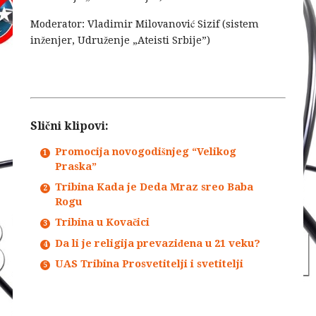
Moderator: Vladimir Milovanović Sizif (sistem
inženjer, Udruženje „Ateisti Srbije”)
Slični klipovi:
Promocija novogodišnjeg “Velikog
Praska”
Tribina Kada je Deda Mraz sreo Baba
Rogu
Tribina u Kovačici
Da li je religija prevaziđena u 21 veku?
UAS Tribina Prosvetitelji i svetitelji