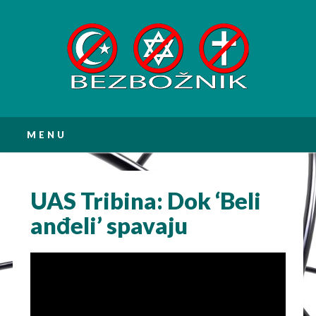
Main menu
Skip
MENU
to
content
UAS Tribina: Dok ‘Beli
anđeli’ spavaju