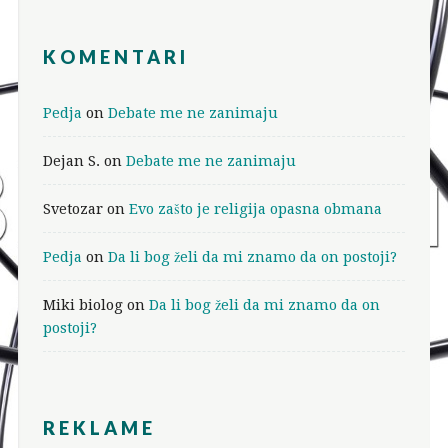
KOMENTARI
Pedja
on
Debate me ne zanimaju
Dejan S.
on
Debate me ne zanimaju
Svetozar
on
Evo zašto je religija opasna obmana
Pedja
on
Da li bog želi da mi znamo da on postoji?
Miki biolog
on
Da li bog želi da mi znamo da on
postoji?
REKLAME