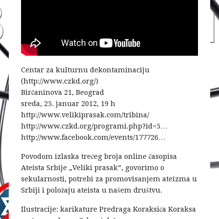
Centar za kulturnu dekontaminaciju
(http://www.czkd.org/)
Birčaninova 21, Beograd
sreda, 25. januar 2012, 19 h
http://www.velikiprasak.com/tribina/
http://www.czkd.org/programi.php?id=5…
http://www.facebook.com/events/177726…
Povodom izlaska trećeg broja online časopisa
Ateista Srbije „Veliki prasak”, govorimo o
sekularnosti, potrebi za promovisanjem ateizma u
Srbiji i položaju ateista u našem društvu.
Ilustracije: karikature Predraga Koraksića Koraksa